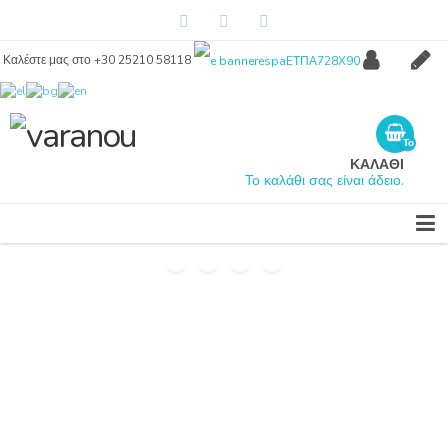
Καλέστε μας στο +30 25210 58118
Λογαριασμός
Regis
Το
καλάθι
ΚΑΛΑΘΙ
σας
Το καλάθι σας είναι άδειο.
είναι
άδειο.