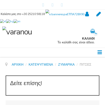
Καλέστε μας στο +30 25210 58118
Λογαριασμός
Regis
Το
καλάθι
ΚΑΛΑΘΙ
σας
Το καλάθι σας είναι άδειο.
είναι
άδειο.
ΑΡΧΙΚΉ
/
ΚΑΤΕΨΥΓΜΕΝΑ
/
ΖΥΜΑΡΙΚΑ
/
ΠΙΤΣΕΣ
Δείτε επίσης!