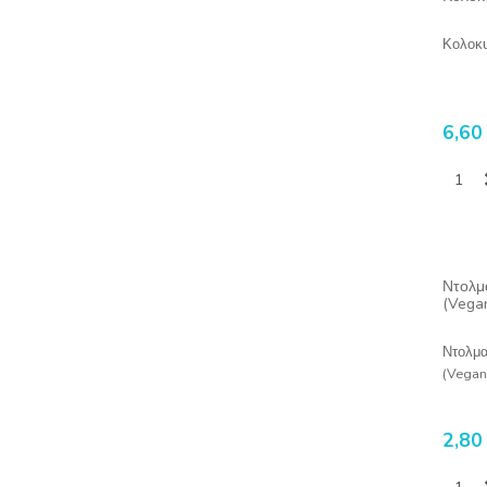
Κολοκυ
6,60
Ντολμα
(Vega
Ντολμα
(Vegan
2,80