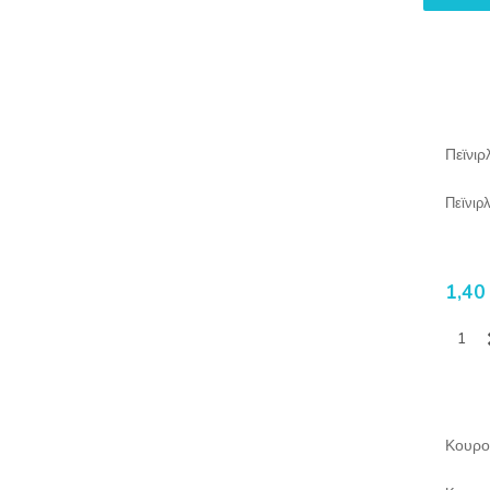
Πεϊνιρ
Πεϊνιρ
1,40
Κουρο