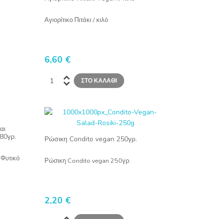
Αγιορίτικο Πιτάκι / κιλό
6,60 €
αι
280γρ.
Ρώσικη Condito vegan 250γρ.
 Φυτικό
Ρώσικη Condito vegan 250γρ.
2,20 €