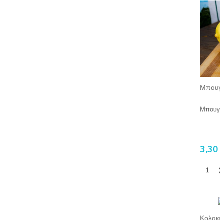
Μπουγ
Μπουγ
3,30
Κολοκυ