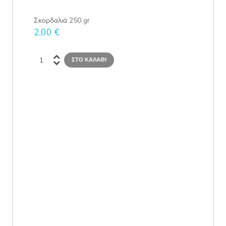
Σκορδαλιά 250 gr
Αγ
2,00 €
2,