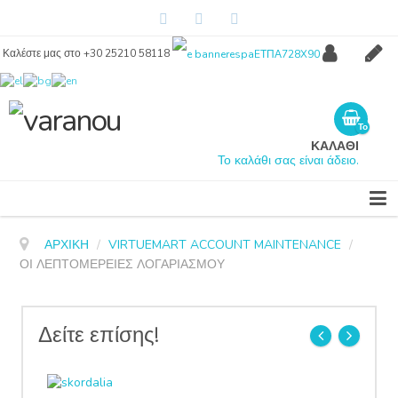
Καλέστε μας στο +30 25210 58118
Λογαριασμός
Regis
Το
καλάθι
ΚΑΛΑΘΙ
σας
Το καλάθι σας είναι άδειο.
είναι
άδειο.
ΑΡΧΙΚΉ
/
VIRTUEMART ACCOUNT MAINTENANCE
/
ΟΙ ΛΕΠΤΟΜΈΡΕΙΕΣ ΛΟΓΑΡΙΑΣΜΟΎ
Δείτε επίσης!
prev
next