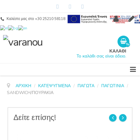
Καλέστε μας στο +30 25210 58118
Λογαριασμός
Regis
Το
καλάθι
ΚΑΛΑΘΙ
σας
Το καλάθι σας είναι άδειο.
είναι
άδειο.
ΑΡΧΙΚΉ
/
ΚΑΤΕΨΥΓΜΕΝΑ
/
ΠΑΓΩΤΑ
/
ΠΑΓΩΤΙΝΙΑ
/
SANDWICH/ΠΟΥΡΑΚΙΑ
Δείτε επίσης!
prev
next