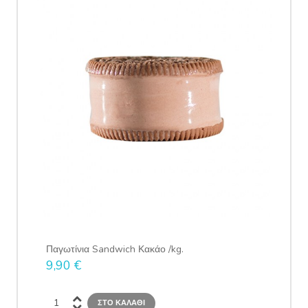
Πα
9,
Παγωτίνια Sandwich Κακάο /kg.
9,90 €